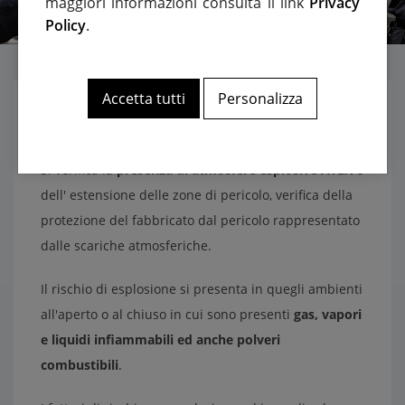
maggiori informazioni consulta il link
Privacy
Policy
.
Accetta tutti
Personalizza
DESCRIZIONE
Si verifica la
presenza di atmosfere esplosive ATEX
e
dell' estensione delle zone di pericolo, verifica della
protezione del fabbricato dal pericolo rappresentato
dalle scariche atmosferiche.
Il rischio di esplosione si presenta in quegli ambienti
all'aperto o al chiuso in cui sono presenti
gas, vapori
e liquidi infiammabili ed anche polveri
combustibili
.